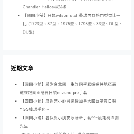
Chandler Helios壘球棒
【圓圓小舖】日規wilson staff壘球內野熱門型號比一
比 (1723型、87型、1975型、1795型、33型、DL型、
DU型)
近期文章
【圓圓小舖】感謝台北國一生許同學跟媽媽特地搭高
鐵來跟圓圓購買日製mizuno pro手套
【圓圓小舖】感謝葉小帥哥遠從加拿大回台購買日製
YGS棒球手套～
【圓圓小舖】暑假幫小朋友添購新手套^^~感謝桃園劉
先生