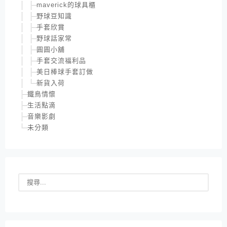
maverick的球具櫃
野球豆知識
手套欣賞
野球話家常
圓圓小舖
手套交流福利品
美日棒球手套訂做
新貨入荷
鐵鳥情懷
生活點滴
音樂影劇
未分類