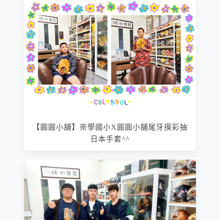
【圓圓小舖】崇學國小X圓圓小舖尾牙摸彩抽
日本手套^^