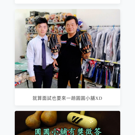
就算面試也要來一趟圓圓小舖XD