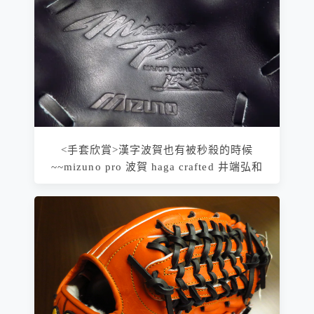
<手套欣賞>漢字波賀也有被秒殺的時候
~~mizuno pro 波賀 haga crafted 井端弘和