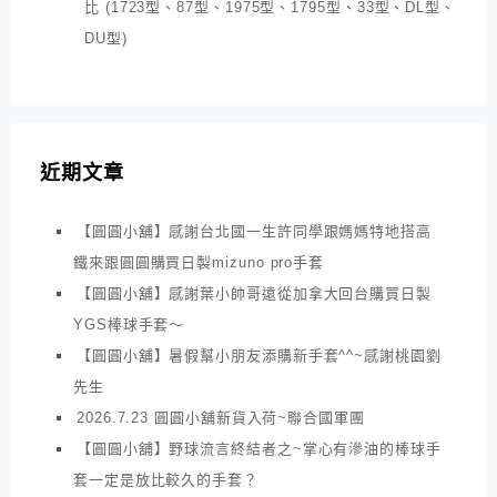
比 (1723型、87型、1975型、1795型、33型、DL型、
DU型)
近期文章
【圓圓小舖】感謝台北國一生許同學跟媽媽特地搭高
鐵來跟圓圓購買日製mizuno pro手套
【圓圓小舖】感謝葉小帥哥遠從加拿大回台購買日製
YGS棒球手套～
【圓圓小舖】暑假幫小朋友添購新手套^^~感謝桃園劉
先生
2026.7.23 圓圓小舖新貨入荷~聯合國軍團
【圓圓小舖】野球流言終結者之~掌心有滲油的棒球手
套一定是放比較久的手套？