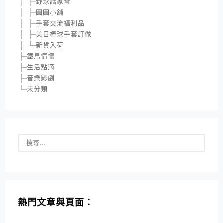
野球話家常
圓圓小舖
手套交流福利品
美日棒球手套訂做
新貨入荷
鐵鳥情懷
生活點滴
音樂影劇
未分類
熱門文章與頁面︰