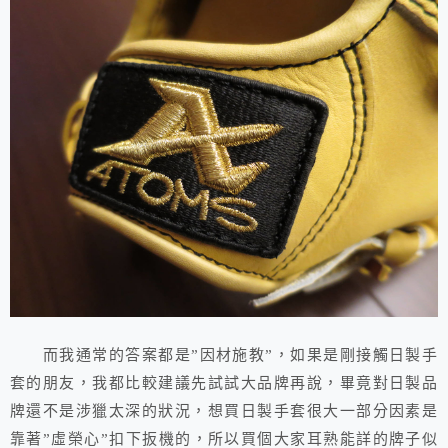
而我通常的答案都是”因材施教”，如果是剛接觸日製手
套的朋友，我都比較建議先試試大品牌再說，畢竟對日製品
牌還不是涉獵太深的狀況，想買日製手套很大一部分因素是
靠著”虛榮心”扣下扳機的，所以買個大家耳熟能詳的牌子似