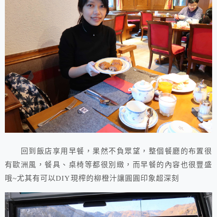
回到飯店享用早餐，果然不負眾望，整個餐廳的布置很
有歐洲風，餐具、桌椅等都很別緻，而早餐的內容也很豐盛
哦~尤其有可以DIY現榨的柳橙汁讓圓圓印象超深刻