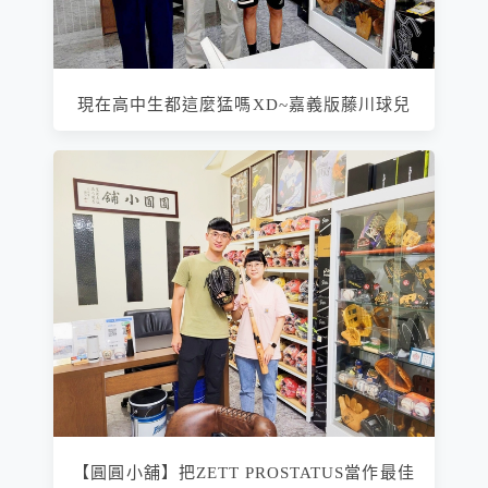
現在高中生都這麼猛嗎XD~嘉義版藤川球兒
【圓圓小舖】把ZETT PROSTATUS當作最佳