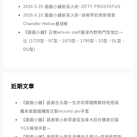
2026.5.25 圓圓小舖新貨入荷~ZETT PROSTATUS
2026.6.10 圓圓小舖新貨入荷~球棒界的勞斯萊斯
Chandler Helios壘球棒
【圓圓小舖】日規wilson staff壘球內野熱門型號比一
比 (1723型、87型、1975型、1795型、33型、DL型、
DU型)
近期文章
【圓圓小舖】感謝台北國一生許同學跟媽媽特地搭高
鐵來跟圓圓購買日製mizuno pro手套
【圓圓小舖】感謝葉小帥哥遠從加拿大回台購買日製
YGS棒球手套～
【圓圓小舖】暑假幫小朋友添購新手套^^~感謝桃園劉