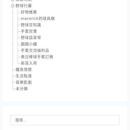
野球行囊
好物推薦
maverick的球具櫃
野球豆知識
手套欣賞
野球話家常
圓圓小舖
手套交流福利品
美日棒球手套訂做
新貨入荷
鐵鳥情懷
生活點滴
音樂影劇
未分類