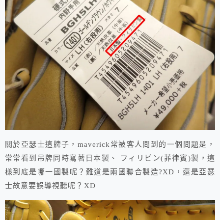
關於亞瑟士這牌子，maverick常被客人問到的一個問題是，
常常看到吊牌同時寫著日本製、 フィリピン(菲律賓)製，這
樣到底是哪一國製呢？難道是兩國聯合製造?XD，還是亞瑟
士故意要誤導視聽呢？XD