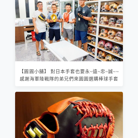
【圓圓小舖】 對日本手套也要永~遠~忠~誠~~
感謝海軍陸戰隊的弟兄們來圓圓選購棒球手套