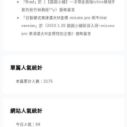
「
Brad
」於〈
【圓圓小舖】一次帶走兩咖ichiro棒球手
套的新竹林教授^^y
〉發佈留言
「
日製硬式美津濃大M金標 mizuno pro 和牛trial
version
」於〈
2023.1.28 圓圓小舖新貨入荷~mizuno
pro 美津濃大M金標特別企劃
〉發佈留言
單篇人氣統計
本篇累計人數：
2175
網站人氣統計
今日人氣：
69