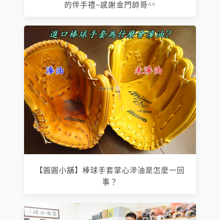
的伴手禮~感謝金門帥哥^^
【圓圓小舖】棒球手套掌心滲油是怎麼一回
事？