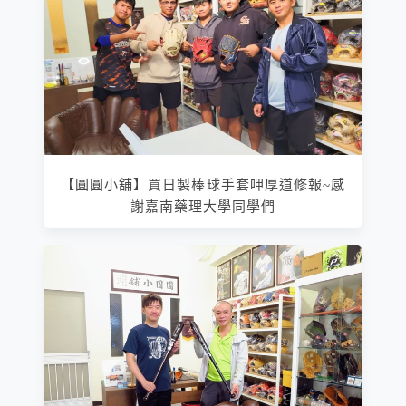
【圓圓小舖】買日製棒球手套呷厚道修報~感
謝嘉南藥理大學同學們