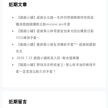
近期文章
【圓圓小舖】感謝台北國一生許同學跟媽媽特地搭高
鐵來跟圓圓購買日製mizuno pro手套
【圓圓小舖】感謝葉小帥哥遠從加拿大回台購買日製
YGS棒球手套～
【圓圓小舖】暑假幫小朋友添購新手套^^~感謝桃園劉
先生
2026.7.23 圓圓小舖新貨入荷~聯合國軍團
【圓圓小舖】野球流言終結者之~掌心有滲油的棒球手
套一定是放比較久的手套？
近期留言