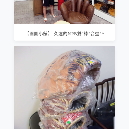
【圓圓小舖】 久違的NPB雙"棒"合璧^^