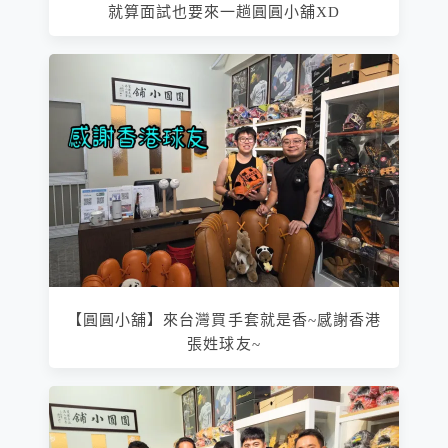
就算面試也要來一趟圓圓小舖XD
【圓圓小舖】來台灣買手套就是香~感謝香港
張姓球友~