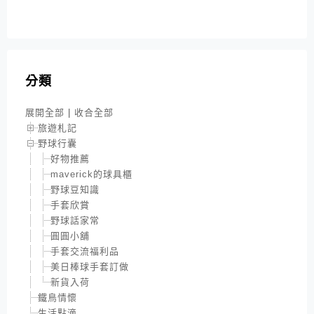
分類
展開全部
|
收合全部
旅遊札記
野球行囊
好物推薦
maverick的球具櫃
野球豆知識
手套欣賞
野球話家常
圓圓小舖
手套交流福利品
美日棒球手套訂做
新貨入荷
鐵鳥情懷
生活點滴