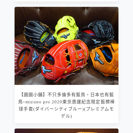
【圓圓小舖】不只多倫多有藍鳥，日本也有藍
鳥~mizuno pro 2020東京奧運紀念限定藍標棒
球手套(ダイバーシティブルー)(プレミアムモ
デル)