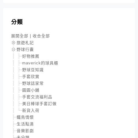
分類
展開全部
|
收合全部
旅遊札記
野球行囊
好物推薦
maverick的球具櫃
野球豆知識
手套欣賞
野球話家常
圓圓小舖
手套交流福利品
美日棒球手套訂做
新貨入荷
鐵鳥情懷
生活點滴
音樂影劇
未分類