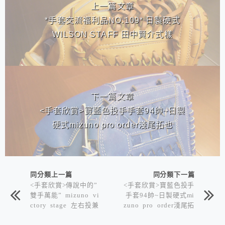
上一篇文章
*手套交流福利品NO.109* 日製硬式
WILSON STAFF 田中賢介式樣
下一篇文章
<手套欣賞>寶藍色投手手套94帥~日製
硬式mizuno pro order淺尾拓也
同分類上一篇
同分類下一篇
<手套欣賞>傳說中的”
<手套欣賞>寶藍色投手
雙手萬能” mizuno vi
手套94帥~日製硬式mi
ctory stage 左右投兼
zuno pro order淺尾拓
用雙手手套
也