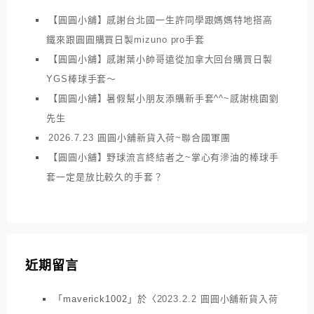
【圓圓小舖】感謝台北國一生許同學跟媽媽特地搭高
鐵來跟圓圓購買日製mizuno pro手套
【圓圓小舖】感謝葉小帥哥遠從加拿大回台購買日製
YGS棒球手套～
【圓圓小舖】暑假幫小朋友添購新手套^^~感謝桃園劉
先生
2026.7.23 圓圓小舖新貨入荷~聯合國軍團
【圓圓小舖】野球流言終結者之~掌心有滲油的棒球手
套一定是放比較久的手套？
近期留言
「
maverick1002
」於〈
2023.2.2 圓圓小舖新貨入荷