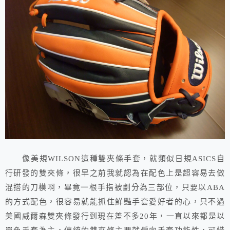
像美規WILSON這種雙夾條手套，就類似日規ASICS自
行研發的雙夾條，很早之前我就認為在配色上是超容易去做
混搭的刀模啊，畢竟一根手指被劃分為三部位，只要以ABA
的方式配色，很容易就能抓住鮮豔手套愛好者的心，只不過
美國威爾森雙夾條發行到現在差不多20年，一直以來都是以