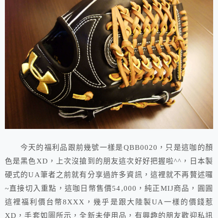
今天的福利品跟前幾號一樣是QBB0020，只是這咖的顏
色是黑色XD，上次沒搶到的朋友這次好好把握啦^^，日本製
硬式的UA筆者之前就有分享過許多資訊，這裡就不再贅述囉
~直接切入重點，這咖日幣售價54,000，純正MIJ商品，圓圓
這裡福利價台幣8XXX，幾乎是跟大陸製UA一樣的價錢惹
XD，手套如圖所示，全新未使用品，有興趣的朋友歡迎私訊