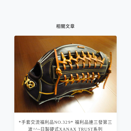
相關文章
*手套交流福利品NO.329* 福利品連三發第三
波^^~日製硬式XANAX TRUST系列