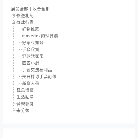
展開全部
|
收合全部
旅遊札記
野球行囊
好物推薦
maverick的球具櫃
野球豆知識
手套欣賞
野球話家常
圓圓小舖
手套交流福利品
美日棒球手套訂做
新貨入荷
鐵鳥情懷
生活點滴
音樂影劇
未分類