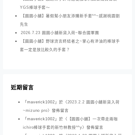
YGS棒球手套～
【圓圓小舖】暑假幫小朋友添購新手套^^~感謝桃園劉
先生
2026.7.23 圓圓小舖新貨入荷~聯合國軍團
【圓圓小舖】野球流言終結者之~掌心有滲油的棒球手
套一定是放比較久的手套？
近期留言
「
maverick1002
」於〈
2023.2.2 圓圓小舖新貨入荷
~mizuno pro
〉發佈留言
「
maverick1002
」於〈
【圓圓小舖】一次帶走兩咖
ichiro棒球手套的新竹林教授^^y
〉發佈留言