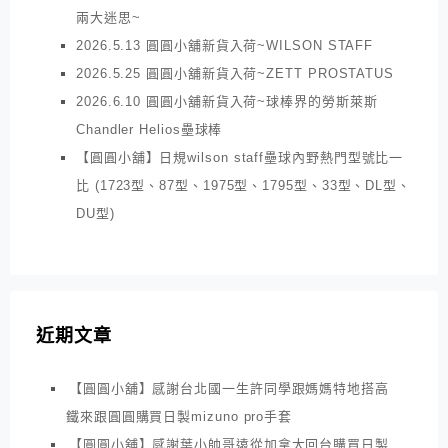
兩大迷思~
2026.5.13 圓圓小舖新貨入荷~WILSON STAFF
2026.5.25 圓圓小舖新貨入荷~ZETT PROSTATUS
2026.6.10 圓圓小舖新貨入荷~球棒界的勞斯萊斯
Chandler Helios壘球棒
【圓圓小舖】日規wilson staff壘球內野熱門型號比一
比 (1723型、87型、1975型、1795型、33型、DL型、
DU型)
近期文章
【圓圓小舖】感謝台北國一生許同學跟媽媽特地搭高
鐵來跟圓圓購買日製mizuno pro手套
【圓圓小舖】感謝葉小帥哥遠從加拿大回台購買日製