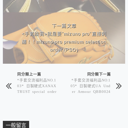
下一篇文章
<手套欣賞>就是要"mizuno pro"直接刺
繡！！mizuno pro premium selection
order (PSO)
同分類上一篇
同分類下一篇
*手套交流福利品NO.1
*手套交流福利品NO.1
03* 日製硬式XANAX
05* 日製硬式UA Und
TRUST special order
er Armour QBB0024
特別訂做捕手手套 後
黑色 糸井嘉男
逸嚴禁
一般留言