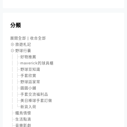
分類
展開全部
|
收合全部
旅遊札記
野球行囊
好物推薦
maverick的球具櫃
野球豆知識
手套欣賞
野球話家常
圓圓小舖
手套交流福利品
美日棒球手套訂做
新貨入荷
鐵鳥情懷
生活點滴
音樂影劇