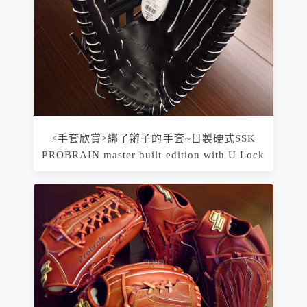
<手套欣賞>綁了辮子的手套~日製硬式SSK
PROBRAIN master built edition with U Lock