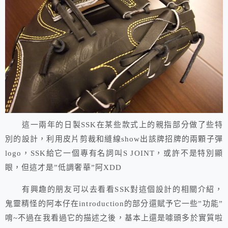
這一兩年的日製SSK在某些款式上的親指部分做了些特
別的設計，利用皮片剪裁和縫線show出該牌招牌的兩顆子彈
logo，SSK給它一個專有名詞叫S JOINT，或許不是特別顯
眼，但這才是”低調奢華”阿XDD
有興趣的朋友可以去看看SSK對這個設計的相關介紹，
鬼靈精怪的阿本仔在introduction的部分還賦予它一些”功能”
唷~不過在我看過它的描述之後，基本上還是噱頭多於實質啦