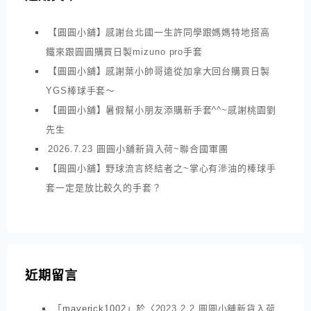
【圓圓小舖】感謝台北國一生許同學跟媽媽特地搭高
鐵來跟圓圓購買日製mizuno pro手套
【圓圓小舖】感謝葉小帥哥遠從加拿大回台購買日製
YGS棒球手套～
【圓圓小舖】暑假幫小朋友添購新手套^^~感謝桃園劉
先生
2026.7.23 圓圓小舖新貨入荷~聯合國軍團
【圓圓小舖】野球流言終結者之~掌心有滲油的棒球手
套一定是放比較久的手套？
近期留言
「
maverick1002
」於〈
2023.2.2 圓圓小舖新貨入荷