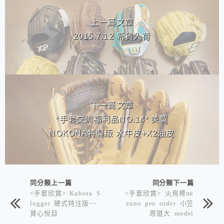
上一篇文章
2015.7.12 新貨入荷
下一篇文章
*手套交流福利品NO.14* 美製
NOKONA特製版 水牛皮+X2油皮
同分類上一篇
同分類下一篇
<手套欣賞> Kubota S
<手套欣賞> 火鳥標mi
lugger 硬式特注版~~
zuno pro order 小笠
賞心悅目
原道大 model