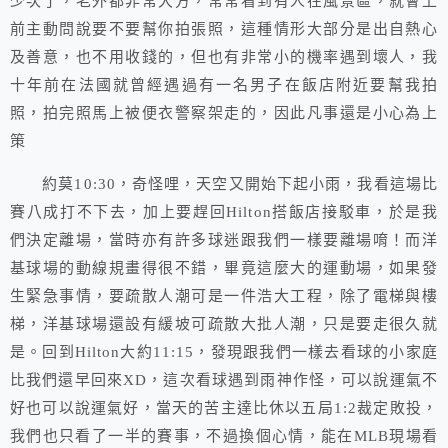
少次了，老外都非常大方，常常看到有人在風景區，就會上
前主動問說要不要幫你拍張照，這種情形大部分是出自熱心
及善意，也不用收錢的，但也有非常小的機率遇到壞人，我
十年前在法國就曾經遇過有一名男子在飯店附近要幫我拍
照，拍完照馬上被便衣警察架走的，因此凡事還是小心為上
策
約莫10:30，奇怪哩，天空又開始下起小雨，我看這場比
賽八成打不下去，加上要趕回Hilton搭飯店接駁車，於是我
們決定離場，當時亦有許多球迷跟我們一樣要離場唷！而洋
基球場的動線規畫得很不錯，畢竟這麼大的運動場，如果發
生緊急事情，要疏散人潮可是一件浩大工程，除了電梯與樓
梯，洋基球場還設有緩坡可疏散大批人潮，只是要走很久就
是。回到Hilton大約11:15，發現跟我們一樣去看球的小家庭
比我們還早回來XD，這次看球遇到雨神作怪，可以說運氣不
好也可以說運氣好，當天的苦主達比休以五局1:2裁定敗投，
我們也只看了一半的賽事，不過換個心情，能在MLB現場看