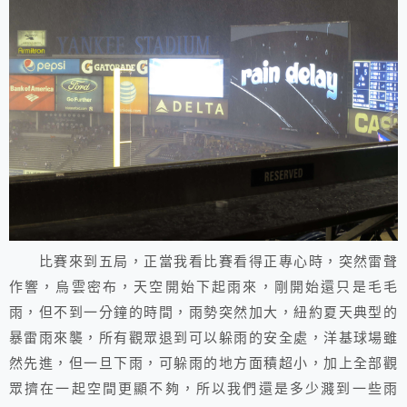
比賽來到五局，正當我看比賽看得正專心時，突然雷聲
作響，烏雲密布，天空開始下起雨來，剛開始還只是毛毛
雨，但不到一分鐘的時間，雨勢突然加大，紐約夏天典型的
暴雷雨來襲，所有觀眾退到可以躲雨的安全處，洋基球場雖
然先進，但一旦下雨，可躲雨的地方面積超小，加上全部觀
眾擠在一起空間更顯不夠，所以我們還是多少濺到一些雨