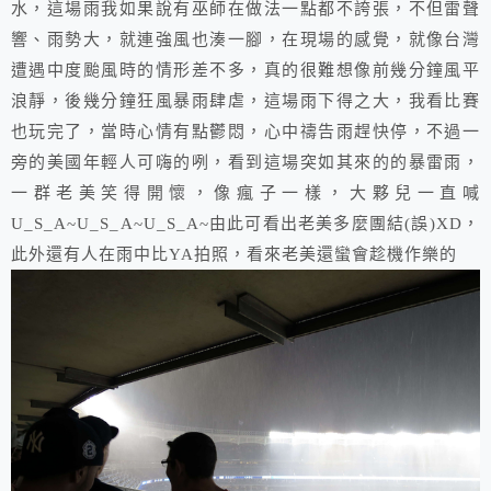
水，這場雨我如果說有巫師在做法一點都不誇張，不但雷聲
響、雨勢大，就連強風也湊一腳，在現場的感覺，就像台灣
遭遇中度颱風時的情形差不多，真的很難想像前幾分鐘風平
浪靜，後幾分鐘狂風暴雨肆虐，這場雨下得之大，我看比賽
也玩完了，當時心情有點鬱悶，心中禱告雨趕快停，不過一
旁的美國年輕人可嗨的咧，看到這場突如其來的的暴雷雨，
一群老美笑得開懷，像瘋子一樣，大夥兒一直喊
U_S_A~U_S_A~U_S_A~由此可看出老美多麼團結(誤)XD，
此外還有人在雨中比YA拍照，看來老美還蠻會趁機作樂的