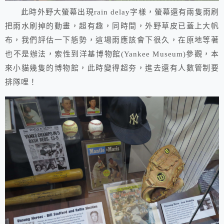
此時外野大螢幕出現rain delay字樣，螢幕還有兩隻雨刷
把雨水刷掉的動畫，超有趣，同時間，外野草皮已蓋上大帆
布，我們評估一下態勢，這場雨應該會下很久，在原地等著
也不是辦法，索性到洋基博物館(Yankee Museum)參觀，本
來小貓幾隻的博物館，此時變得超夯，進去還有人數管制要
排隊哩！