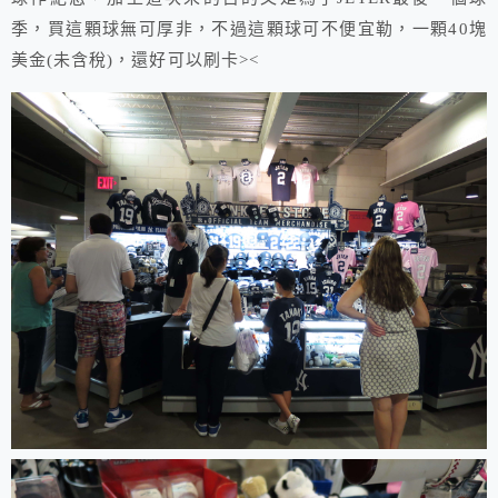
季，買這顆球無可厚非，不過這顆球可不便宜勒，一顆40塊
美金(未含稅)，還好可以刷卡><