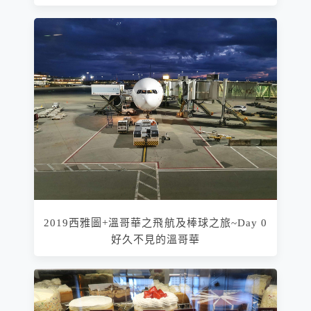
2019西雅圖+溫哥華之飛航及棒球之旅~Day 0
好久不見的溫哥華