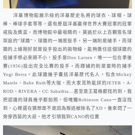
洋基博物館展示紐約洋基歷史名將的球衣、球帽、球
棒、棒球手套等等，還有歷屆洋基贏得世界大賽冠軍的冠軍
戒指及獎盃，而博物館中最吸睛的，莫過於以上百顆簽名球
架設的”球牆”，球牆的一端是投手，另一端則是捕手，而球
牆的上緣剛好就是投手投出的拋物線，能夠擔任這個球牆的
投捕手想必來頭不小，投手是Don Larsen，唯一一位在季後
賽(1956)投出完全比賽的投手，而蹲捕的則是當時的捕手
Yogi Berra。此球牆幾乎囊括洋基歷代名人，包含Mickey
Mantle、Babe Ruth等大咖，而大家耳熟能詳的JETER、A-
ROD、RIVERA、CC Sabathia…甚至是王葛格都找的到，我
把認識的球員幾乎都拍照，但唯獨Robinson Cano一直沒找
到，心裡還在猜想是不是因為叛逃被除名了XD，後來問了一
旁穿西裝的大叔，他才引領我到CANO的位置