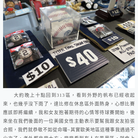
大約晚上十點回到313區，看到外野的帆布已經收起
來，也幾乎沒下雨了，達比修在休息區外面熱身，心想比賽
應該即將繼續，我和女友抱著期待的心情等待球賽開始，後
來坐在我們後面的一位美國女性主動表示要幫我跟女友拍張
合照，我們就恭敬不如從命囉~其實歐美地區這種事我遇過不