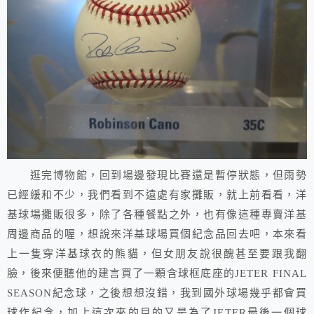
逛完博物館，回到場邊發現比賽還是暫停狀態，但雨勢
已經緩和不少，我們看到不遠處有家攤販，就上前看看，洋
基球場攤販很多，除了各種餐點之外，也有像這種專賣洋基
周邊商品的喔，想說來洋基球場買個紀念品回去吧，本來看
上一隻穿洋基球衣的熊貓，但女朋友說很醜甚至要跟我翻
臉，後來便聽他的建言買了一顆含球框底座的JETER FINAL
SEASON紀念球，之後想想沒錯，我到國外球場幾乎都會買
球作紀念，加上這次來的目的又是為了JETER最後一個球