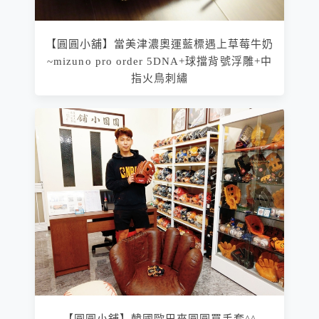
【圓圓小舖】當美津濃奧運藍標遇上草莓牛奶
~mizuno pro order 5DNA+球擋背號浮雕+中
指火鳥刺繡
【圓圓小舖】韓國歐巴來圓圓買手套^^