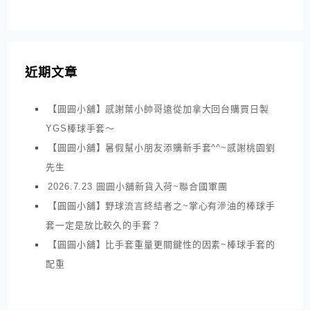
近期文章
【圓圓小舖】感謝葉小帥哥遠從加拿大回台購買日製
YGS棒球手套～
【圓圓小舖】暑假幫小朋友添購新手套^^~感謝桃園劉
先生
2026.7.23 圓圓小舖新貨入荷~聯合國軍團
【圓圓小舖】野球流言終結者之~掌心有滲油的棒球手
套一定是放比較久的手套？
【圓圓小舖】比手套重量更關鍵性的因素~棒球手套的
配重