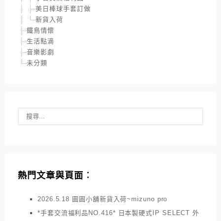
美日棒球手套訂做
新貨入荷
鐵鳥情懷
生活點滴
音樂影劇
未分類
熱門文章與頁面︰
2026.5.18 圓圓小舖新貨入荷~mizuno pro
*手套交流福利品NO.416* 日本製硬式IP SELECT 外