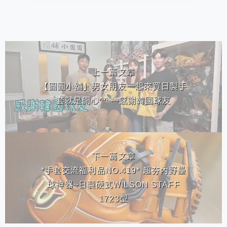
相連文章
上一篇文章
【圓圓小舖】男女朋友一起來買日製手
套就是開心^^~~感謝韓國球友
下一篇文章
*手套交流福利品NO.419* 超夯內野壘
球神器~日製硬式WILSON STAFF
1723型