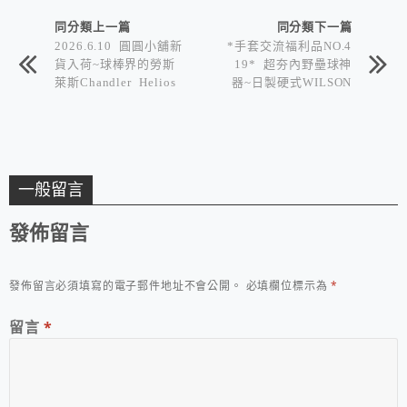
同分類上一篇
同分類下一篇
2026.6.10 圓圓小舖新
*手套交流福利品NO.4
貨入荷~球棒界的勞斯
19* 超夯內野壘球神
萊斯Chandler Helios
器~日製硬式WILSON
壘球棒
STAFF 1723型
一般留言
發佈留言
發佈留言必須填寫的電子郵件地址不會公開。
必填欄位標示為
*
留言
*