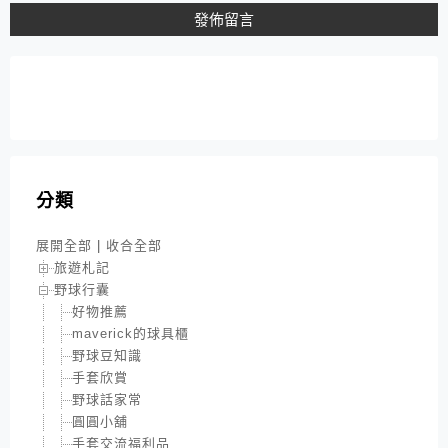
分類
展開全部
|
收合全部
旅遊札記
野球行囊
好物推薦
maverick的球具櫃
野球豆知識
手套欣賞
野球話家常
圓圓小舖
手套交流福利品