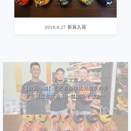
2019.4.27 新貨入荷
相連文章
上一篇文章
【圓圓小舖】茫茫套海中挑到尬意的手
套其實沒那麼難XD~感謝彰化球友^^