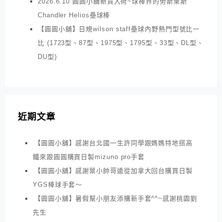
2026.6.10 圓圓小舖新貨入荷~球棒界的勞斯萊斯
Chandler Helios壘球棒
【圓圓小舖】日規wilson staff壘球內野熱門型號比一
比 (1723型、87型、1975型、1795型、33型、DL型、
DU型)
近期文章
【圓圓小舖】感謝台北國一生許同學跟媽媽特地搭高
鐵來跟圓圓購買日製mizuno pro手套
【圓圓小舖】感謝葉小帥哥遠從加拿大回台購買日製
YGS棒球手套～
【圓圓小舖】暑假幫小朋友添購新手套^^~感謝桃園劉
先生