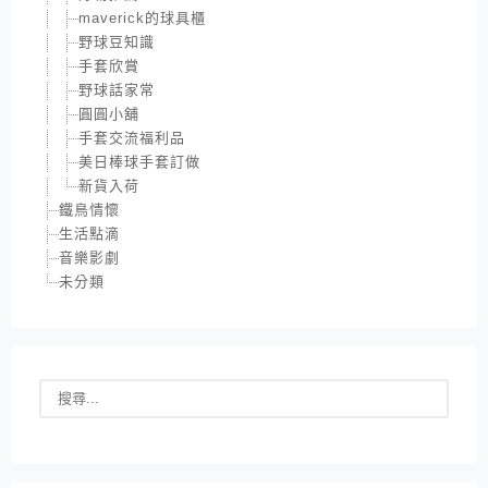
maverick的球具櫃
野球豆知識
手套欣賞
野球話家常
圓圓小舖
手套交流福利品
美日棒球手套訂做
新貨入荷
鐵鳥情懷
生活點滴
音樂影劇
未分類