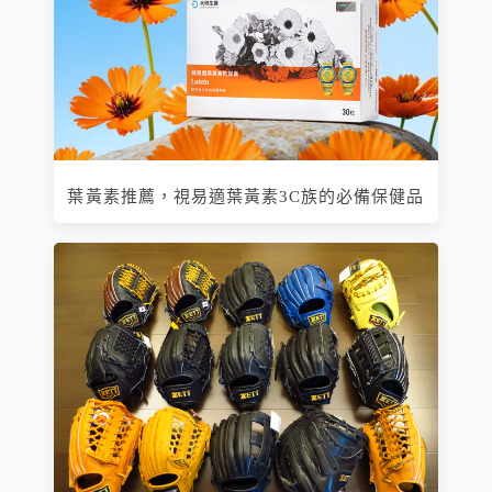
葉黃素推薦，視易適葉黃素3C族的必備保健品