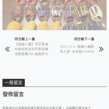
下一篇文章
2023.12.8 圓圓小舖新貨入荷~日本製
XANAX
同分類上一篇
同分類下一篇
【圓圓小舖】茫茫套海
2023.12.8 圓圓小舖新
中挑到尬意的手套其實
貨入荷~日本製XANAX
沒那麼難XD~感謝彰化
球友^^
一般留言
發佈留言
發佈留言必須填寫的電子郵件地址不會公開。
必填欄位標示為
*