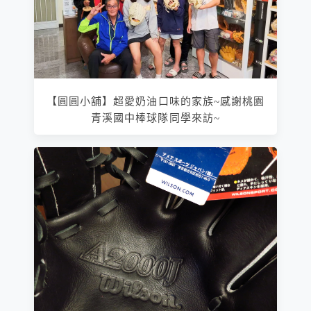
【圓圓小舖】超愛奶油口味的家族~感謝桃園
青溪國中棒球隊同學來訪~