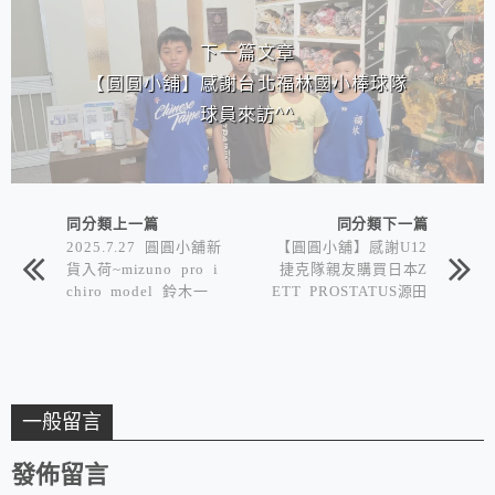
下一篇文章
【圓圓小舖】感謝台北福林國小棒球隊
球員來訪^^
同分類上一篇
同分類下一篇
2025.7.27 圓圓小舖新
【圓圓小舖】感謝U12
貨入荷~mizuno pro i
捷克隊親友購買日本Z
chiro model 鈴木一
ETT PROSTATUS源田
朗入選名人堂特輯
手套
一般留言
發佈留言