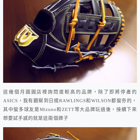
這幾個月圓圓店裡詢問度較高的品牌，除了即將停產的
ASICS，我有觀察到日規RAWLINGS和WILSON都蠻夯的，
其中蠻多球友是Mizuno和ZETT等大品牌玩過後，接續下來
想要試手感的就是這兩個牌子