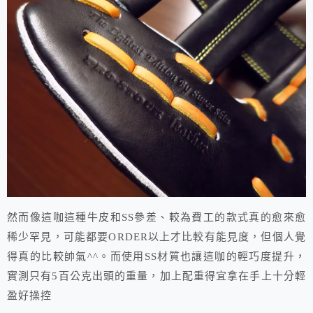
然而像這咖這種牛皮和SS參差、較為費工的款式真的愈來愈
稀少罕見，可能都要ORDER以上才比較有能見度，但個人覺
得真的比較帥氣^^。而使用SS材質也讓這咖的輕巧度提升，
實測只有5百公克出頭的重量，加上配重得宜拿在手上十分輕
盈好操控