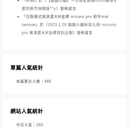
「
Brad
」於〈
【圓圓小舖】一次帶走兩咖ichiro棒球手
套的新竹林教授^^y
〉發佈留言
「
日製硬式美津濃大M金標 mizuno pro 和牛trial
version
」於〈
2023.1.28 圓圓小舖新貨入荷~mizuno
pro 美津濃大M金標特別企劃
〉發佈留言
單篇人氣統計
本篇累計人數：
480
網站人氣統計
今日人氣：
393