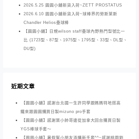
2026.5.25 圓圓小舖新貨入荷~ZETT PROSTATUS
2026.6.10 圓圓小舖新貨入荷~球棒界的勞斯萊斯
Chandler Helios壘球棒
【圓圓小舖】日規wilson staff壘球內野熱門型號比一
比 (1723型、87型、1975型、1795型、33型、DL型、
DU型)
近期文章
【圓圓小舖】感謝台北國一生許同學跟媽媽特地搭高
鐵來跟圓圓購買日製mizuno pro手套
【圓圓小舖】感謝葉小帥哥遠從加拿大回台購買日製
YGS棒球手套～
【圓圓小舖】暑假幫小朋友添購新手套^^~感謝桃園劉