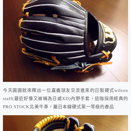
今天圓圓就來釋出一位嘉義球友交流進來的日製硬式wilson
staff(最近好像又被稱為日威XD)內野手套，這咖採用經典的
PRO STOCK北美牛革，屬日本線硬式第一等級的產品