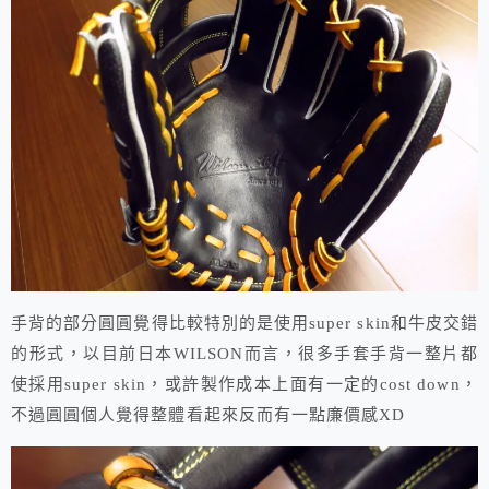
手背的部分圓圓覺得比較特別的是使用super skin和牛皮交錯
的形式，以目前日本WILSON而言，很多手套手背一整片都
使採用super skin，或許製作成本上面有一定的cost down，
不過圓圓個人覺得整體看起來反而有一點廉價感XD