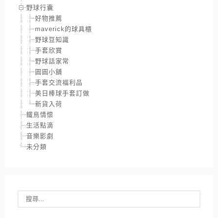
野球行囊
好物推薦
maverick的球具櫃
野球豆知識
手套欣賞
野球話家常
圓圓小舖
手套交流福利品
美日棒球手套訂做
新貨入荷
鐵鳥情懷
生活點滴
音樂影劇
未分類