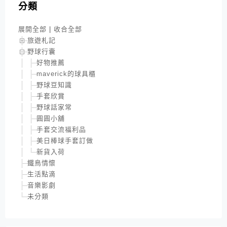
分類
展開全部
|
收合全部
旅遊札記
野球行囊
好物推薦
maverick的球具櫃
野球豆知識
手套欣賞
野球話家常
圓圓小舖
手套交流福利品
美日棒球手套訂做
新貨入荷
鐵鳥情懷
生活點滴
音樂影劇
未分類