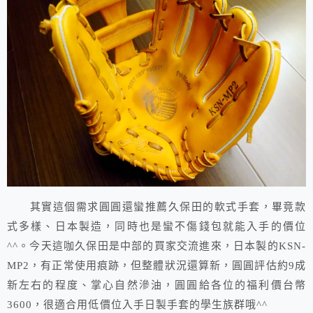
其實這個需求圓圓還蠻推薦久保田的軟式手套，畢竟款
式多樣、日本製造，同時也是蠻不傷錢包就能入手的價位
^^。今天這咖久保田是中部的買家交流進來，日本製的KSN-
MP2，有正常使用痕跡，但整體狀況還算新，圓圓評估約9成
新左右的程度、掌心自然滲油，圓圓給各位的福利價台幣
3600，很適合用低價位入手日製手套的學生族群哦^^