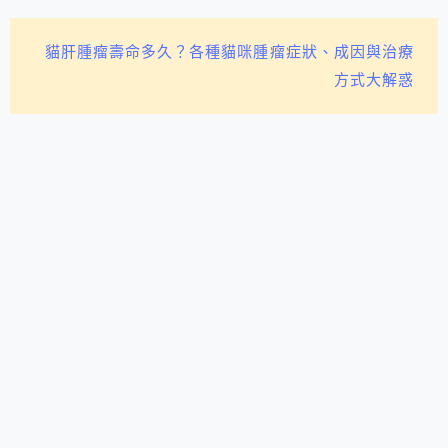
貓肝腫瘤壽命多久？各種貓咪腫瘤症狀、成因與治療
方式大解惑