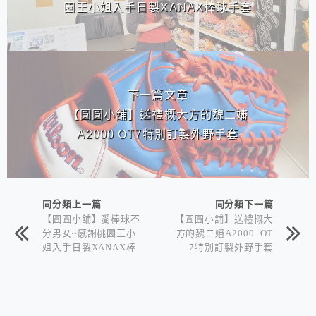
園王小姐入手日製XANAX棒球手套
下一篇文章
【圓圓小舖】送禮概大方的魏二嬸
A2000 OT7特別訂製外野手套
同分類上一篇
同分類下一篇
【圓圓小舖】愛棒球不
【圓圓小舖】送禮概大
分男女~感謝桃園王小
方的魏二嬸A2000 OT
姐入手日製XANAX棒
7特別訂製外野手套
球手套