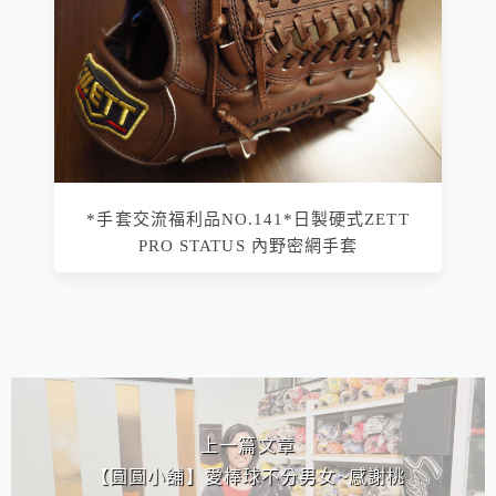
*手套交流福利品NO.141*日製硬式ZETT
PRO STATUS 內野密網手套
相連文章
上一篇文章
【圓圓小舖】愛棒球不分男女~感謝桃