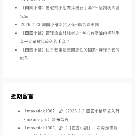
【圓圓小舖】暑假幫小朋友添購新手套^^~感謝桃園劉
先生
2026.7.23 圓圓小舖新貨入荷~聯合國軍團
【圓圓小舖】野球流言終結者之~掌心有滲油的棒球手
套一定是放比較久的手套？
【圓圓小舖】比手套重量更關鍵性的因素~棒球手套的
配重
近期留言
「
maverick1002
」於〈
2023.2.2 圓圓小舖新貨入荷
~mizuno pro
〉發佈留言
「
maverick1002
」於〈
【圓圓小舖】一次帶走兩咖