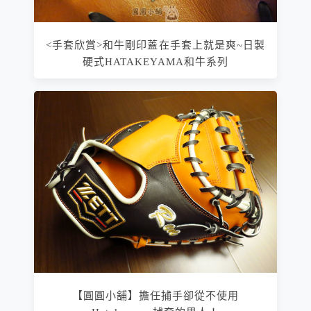
<手套欣賞>和牛剛印蓋在手套上就是爽~日製
硬式HATAKEYAMA和牛系列
【圓圓小舖】擔任捕手卻從不使用