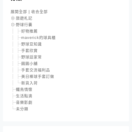
展開全部
|
收合全部
旅遊札記
野球行囊
好物推薦
maverick的球具櫃
野球豆知識
手套欣賞
野球話家常
圓圓小舖
手套交流福利品
美日棒球手套訂做
新貨入荷
鐵鳥情懷
生活點滴
音樂影劇
未分類