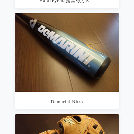
Hatakeyema捕套的男人！
Demarini Nitro