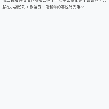
加上表姐也很貼心幫老公挑了一咖手套要跟兒子丟丟球，大
夥在小舖留影，歡渡另一段新年的喜悅時光哦^^