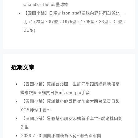
Chandler Helios壘球棒
【圓圓小舖】日規wilson staff壘球內野熱門型號比一
比 (1723型、87型、1975型、1795型、33型、DL型、
DU型)
近期文章
【圓圓小舖】感謝台北國一生許同學跟媽媽特地搭高
鐵來跟圓圓購買日製mizuno pro手套
【圓圓小舖】感謝葉小帥哥遠從加拿大回台購買日製
YGS棒球手套～
【圓圓小舖】暑假幫小朋友添購新手套^^~感謝桃園劉
先生
2026.7.23 圓圓小舖新貨入荷~聯合國軍團