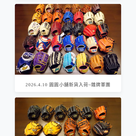
2026.4.10 圓圓小舖新貨入荷~雜牌軍團