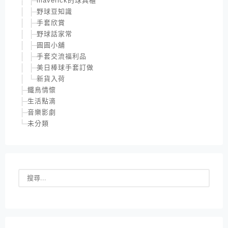
maverick的球具櫃
野球豆知識
手套欣賞
野球話家常
圓圓小舖
手套交流福利品
美日棒球手套訂做
新貨入荷
鐵鳥情懷
生活點滴
音樂影劇
未分類