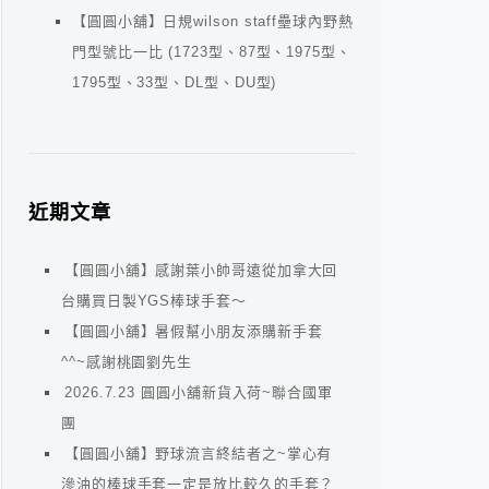
【圓圓小舖】日規wilson staff壘球內野熱
門型號比一比 (1723型、87型、1975型、
1795型、33型、DL型、DU型)
近期文章
【圓圓小舖】感謝葉小帥哥遠從加拿大回
台購買日製YGS棒球手套～
【圓圓小舖】暑假幫小朋友添購新手套
^^~感謝桃園劉先生
2026.7.23 圓圓小舖新貨入荷~聯合國軍
團
【圓圓小舖】野球流言終結者之~掌心有
滲油的棒球手套一定是放比較久的手套？