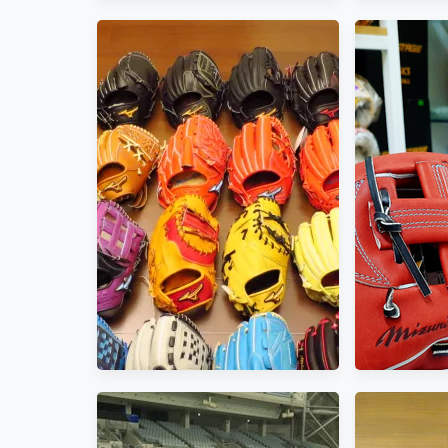
Out
2018.
(N
【圓圓小舖】老闆：早餐請給
我一份mizuno pro的三明
治！！