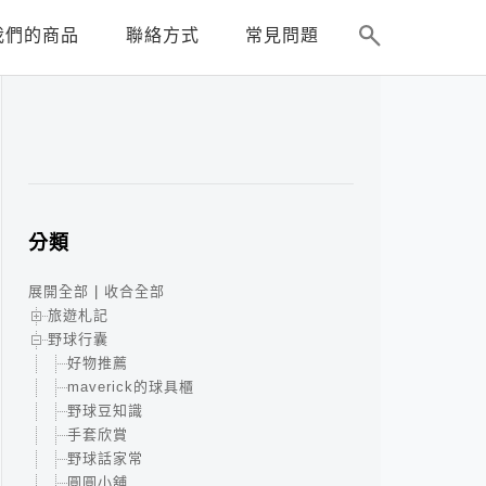
我們的商品
聯絡方式
常見問題
分類
展開全部
|
收合全部
旅遊札記
野球行囊
好物推薦
maverick的球具櫃
野球豆知識
手套欣賞
野球話家常
圓圓小舖