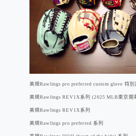
美規Rawlings pro preferred custom glov
美規Rawlings REV1X系列 (2025 MLB東
美規Rawlings REV1X系列
美規Rawlings pro preferred 系列