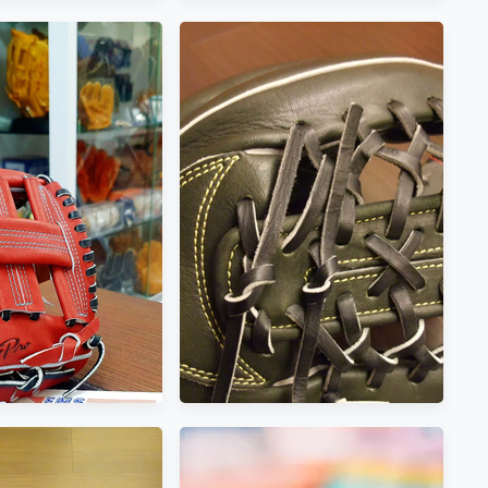
ing Notice：
4.28~2018.5.7
etherlands)
<手套欣賞>鑲金的棒球手套~
日製硬式mizuno pro order前
田健太限定式樣(金色鋼印版
本)