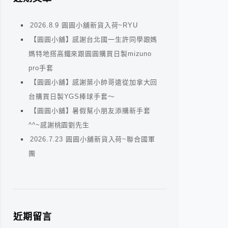
2026.8.9 圓圓小舖新貨入荷~RYU
【圓圓小舖】感謝台北國一生許同學跟媽
媽特地搭高鐵來跟圓圓購買日製mizuno
pro手套
【圓圓小舖】感謝葉小帥哥遠從加拿大回
台購買日製YGS棒球手套～
【圓圓小舖】暑假幫小朋友添購新手套
^^~感謝桃園劉先生
2026.7.23 圓圓小舖新貨入荷~聯合國軍
團
近期留言