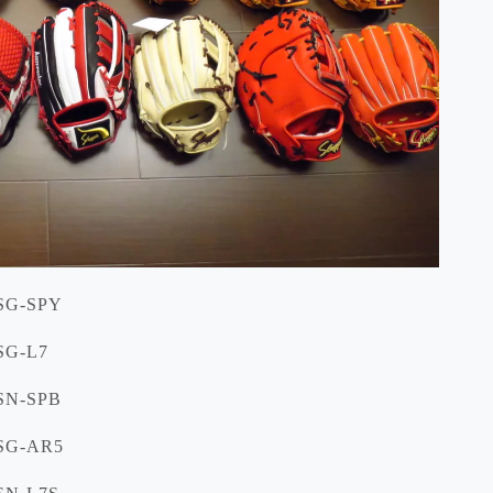
SG-SPY
G-L7
N-SPB
SG-AR5