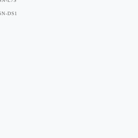
N-L7S
N-DS1