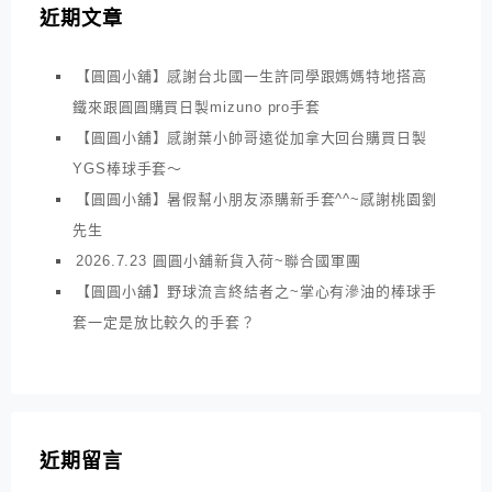
近期文章
【圓圓小舖】感謝台北國一生許同學跟媽媽特地搭高
鐵來跟圓圓購買日製mizuno pro手套
【圓圓小舖】感謝葉小帥哥遠從加拿大回台購買日製
YGS棒球手套～
【圓圓小舖】暑假幫小朋友添購新手套^^~感謝桃園劉
先生
2026.7.23 圓圓小舖新貨入荷~聯合國軍團
【圓圓小舖】野球流言終結者之~掌心有滲油的棒球手
套一定是放比較久的手套？
近期留言