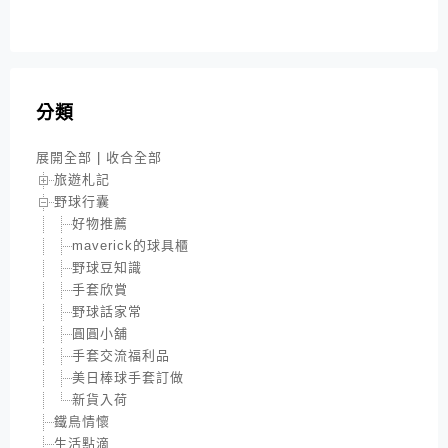
分類
展開全部
|
收合全部
旅遊札記
野球行囊
好物推薦
maverick的球具櫃
野球豆知識
手套欣賞
野球話家常
圓圓小舖
手套交流福利品
美日棒球手套訂做
新貨入荷
鐵鳥情懷
生活點滴