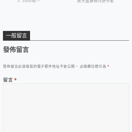
o order唄~~
將大藍鑽標內野手套
一般留言
發佈留言
發佈留言必須填寫的電子郵件地址不會公開。
必填欄位標示為
*
留言
*