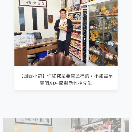
【圓圓小舖】你終究是要買藍標的，不如盡早
買吧XD~感謝新竹楊先生
相連文章