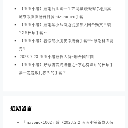
【圓圓小舖】感謝台北國一生許同學跟媽媽特地搭高
鐵來跟圓圓購買日製mizuno pro手套
【圓圓小舖】感謝葉小帥哥遠從加拿大回台購買日製
YGS棒球手套～
【圓圓小舖】暑假幫小朋友添購新手套^^~感謝桃園劉
先生
2026.7.23 圓圓小舖新貨入荷~聯合國軍團
【圓圓小舖】野球流言終結者之~掌心有滲油的棒球手
套一定是放比較久的手套？
近期留言
「
maverick1002
」於〈
2023.2.2 圓圓小舖新貨入荷