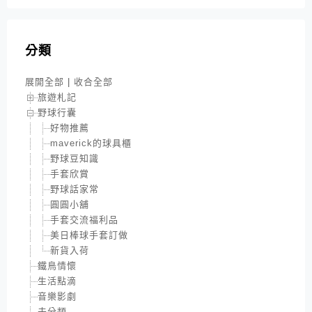
分類
展開全部
|
收合全部
旅遊札記
野球行囊
好物推薦
maverick的球具櫃
野球豆知識
手套欣賞
野球話家常
圓圓小舖
手套交流福利品
美日棒球手套訂做
新貨入荷
鐵鳥情懷
生活點滴
音樂影劇
未分類