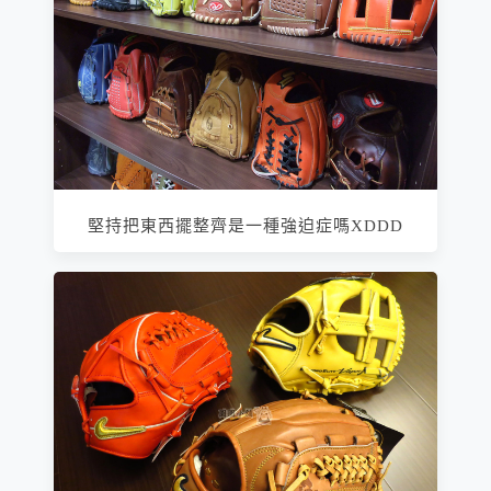
堅持把東西擺整齊是一種強迫症嗎XDDD