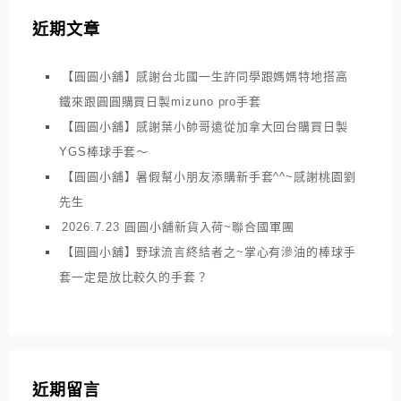
近期文章
【圓圓小舖】感謝台北國一生許同學跟媽媽特地搭高
鐵來跟圓圓購買日製mizuno pro手套
【圓圓小舖】感謝葉小帥哥遠從加拿大回台購買日製
YGS棒球手套～
【圓圓小舖】暑假幫小朋友添購新手套^^~感謝桃園劉
先生
2026.7.23 圓圓小舖新貨入荷~聯合國軍團
【圓圓小舖】野球流言終結者之~掌心有滲油的棒球手
套一定是放比較久的手套？
近期留言