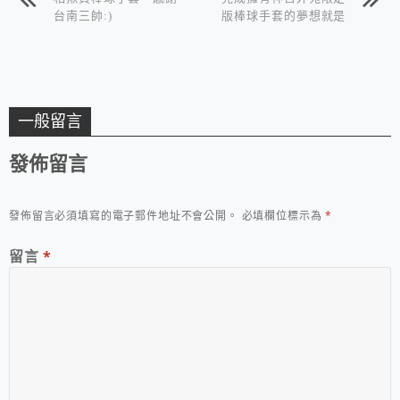
台南三帥:)
版棒球手套的夢想就是
開心^^~感謝新北市王
同學
一般留言
發佈留言
發佈留言必須填寫的電子郵件地址不會公開。
必填欄位標示為
*
留言
*