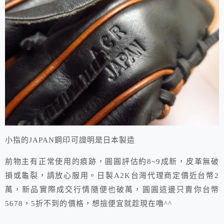
小指的JAPAN鋼印可證明是日本製造
前物主有正常使用的痕跡，圓圓評估約8~9成新，皮革無破
損或龜裂，請放心服用。日製A2K台灣代理商定價近台幣2
萬，新品實際成交行情隨便也破萬，圓圓這邊只賣你台幣
5678，5折不到的價格，想撿便宜就趁現在嚕^^