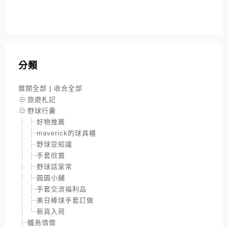
分類
展開全部
|
收合全部
旅遊札記
野球行囊
好物推薦
maverick的球具櫃
野球豆知識
手套欣賞
野球話家常
圓圓小舖
手套交流福利品
美日棒球手套訂做
新貨入荷
鐵鳥情懷