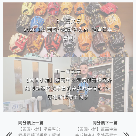
相連文章
上一篇文章
2026.1.8 圓圓小舖新貨入荷~雜牌日本
軍團
下一篇文章
【圓圓小舖】幫高中生完成擁有神宮外
苑限定版棒球手套的夢想就是開心^^~
感謝新北市王同學
同分類上一篇
同分類下一篇
【圓圓小舖】學長學弟
【圓圓小舖】幫高中生
相揪買棒球手套，感謝
完成擁有神宮外苑限定