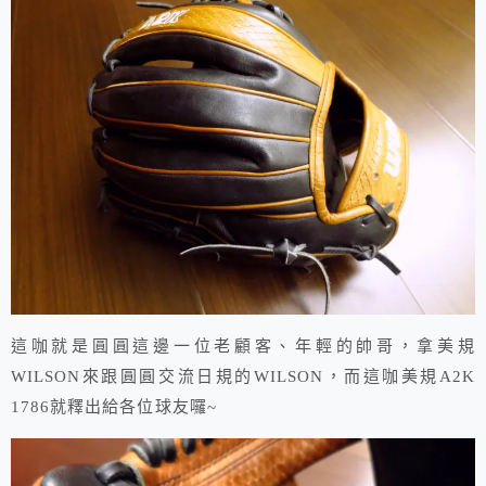
這咖就是圓圓這邊一位老顧客、年輕的帥哥，拿美規
WILSON來跟圓圓交流日規的WILSON，而這咖美規A2K
1786就釋出給各位球友囉~