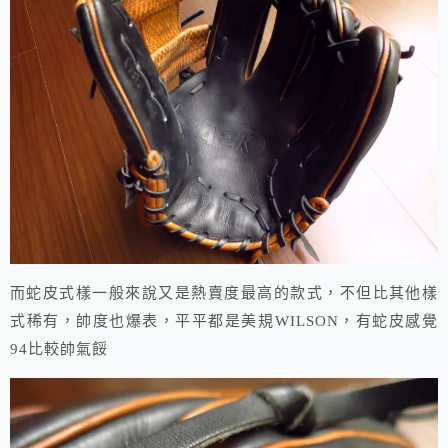
而蛇皮式樣一般來說又是熱賣度最高的款式，不但比其他樣
式稀有，帥度也爆表，平平都是美規WILSON，有蛇皮感覺
94比較帥氣餒