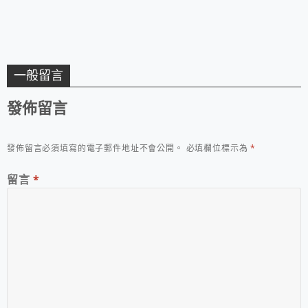
n J皮革~日製硬式miz
uno pro classic系列
棒球手套
一般留言
發佈留言
發佈留言必須填寫的電子郵件地址不會公開。
必填欄位標示為
*
留言
*