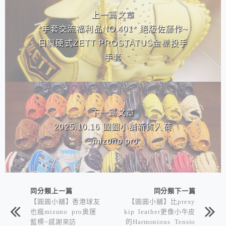
上一篇文章
*手套交流福利品NO.401* 絕版佐藤作~
日製硬式ZETT PROSTATUS金標投手
手套
下一篇文章
2025.10.16 圓圓小舖新貨入荷
~mizuno pro
同分類上一篇
同分類下一篇
【圓圓小舖】香港球友
【圓圓小舖】比prexy
也瘋mizuno pro奧運
kip leather更像小牛皮
藍標~感謝來訪
的Harmonious Tensio