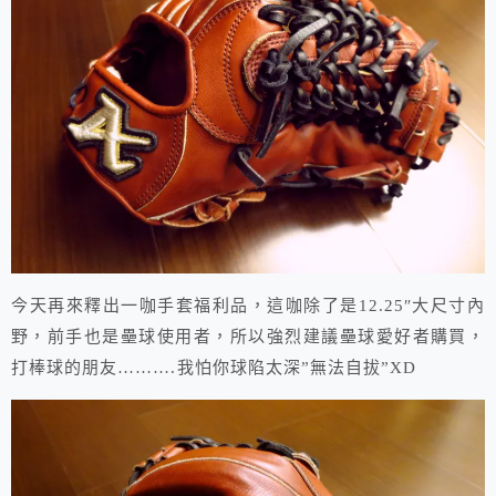
今天再來釋出一咖手套福利品，這咖除了是12.25″大尺寸內
野，前手也是壘球使用者，所以強烈建議壘球愛好者購買，
打棒球的朋友……….我怕你球陷太深”無法自拔”XD