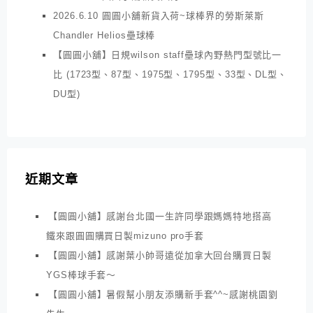
2026.6.10 圓圓小舖新貨入荷~球棒界的勞斯萊斯
Chandler Helios壘球棒
【圓圓小舖】日規wilson staff壘球內野熱門型號比一
比 (1723型、87型、1975型、1795型、33型、DL型、
DU型)
近期文章
【圓圓小舖】感謝台北國一生許同學跟媽媽特地搭高
鐵來跟圓圓購買日製mizuno pro手套
【圓圓小舖】感謝葉小帥哥遠從加拿大回台購買日製
YGS棒球手套～
【圓圓小舖】暑假幫小朋友添購新手套^^~感謝桃園劉