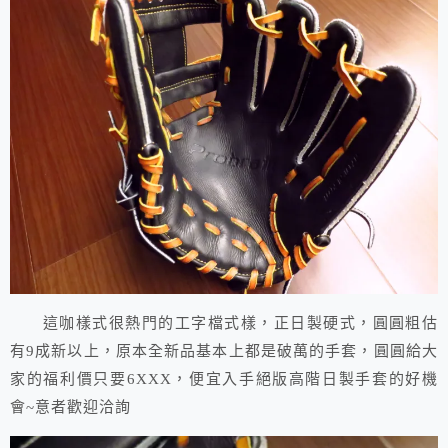
這咖樣式很熱門的工字檔式樣，正日製硬式，圓圓粗估
有9成新以上，原本全新品基本上都是破萬的手套，圓圓給大
家的福利價只要6XXX，便宜入手絕版高階日製手套的好機
會~意者歡迎洽詢