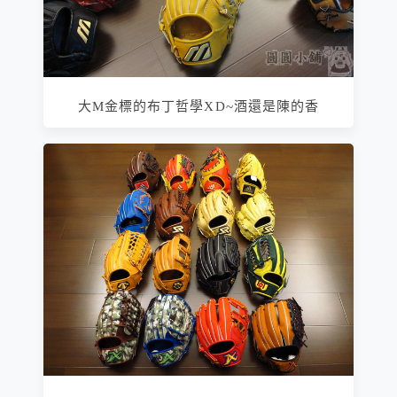
大M金標的布丁哲學XD~酒還是陳的香