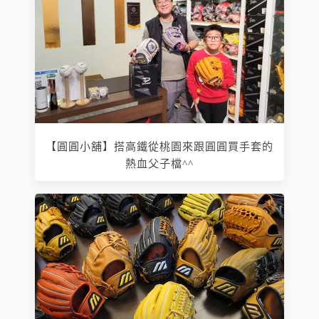
【圓圓小舖】搭高鐵從桃園來跟圓圓買手套的
熱血父子檔^^