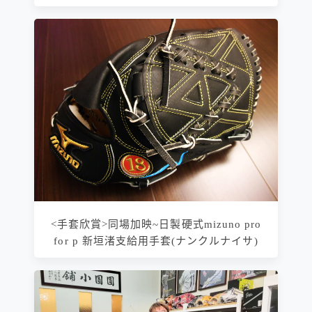
<手套欣賞>同場加映~日製硬式mizuno pro
for p 新垣渚支給用手套(ナンクルナイサ)