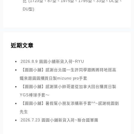
比 (1723型、87型、1975型、1795型、33型、DL型、
DU型)
近期文章
2026.8.9 圓圓小舖新貨入荷~RYU
【圓圓小舖】感謝台北國一生許同學跟媽媽特地搭高
鐵來跟圓圓購買日製mizuno pro手套
【圓圓小舖】感謝葉小帥哥遠從加拿大回台購買日製
YGS棒球手套～
【圓圓小舖】暑假幫小朋友添購新手套^^~感謝桃園劉
先生
2026.7.23 圓圓小舖新貨入荷~聯合國軍團