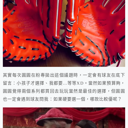
其實每次圓圓在粉專拋出這個議題時，一定會有球友在底下
留言：小孩子才選擇、我都要…等等XD。當然如果預算夠，
圓圓覺得兩個系列都買回去玩玩當然是最佳的選擇，但圓圓
也一定會遇到球友問我：如果硬要選一個，哪款比較優呢？