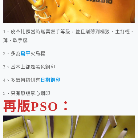
1、皮革比照當時職業選手等級，並且削薄到極致，主打輕、
薄、軟手感
2、多為
扁平
火鳥標
3、基本上都是黑色鋼印
4、多數拇指側有
日期鋼印
5、只有原版掌心鋼印
再版PSO：