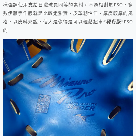
樣強調使用支給日職球員同等的素材，不過相對於PSO，多
數伊藤手作版就是比較走紮實、皮革韌性佳、厚度較厚的風
格，以皮料來說，個人是覺得是可以輕鬆超車
“現行版”
PSO
的