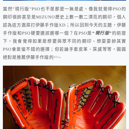
當然”現行版”PSO也不是那麼一無是處，像我就覺得PSO的
鋼印很帥甚至是MIZUNO歷史上數一數二漂亮的鋼印，個人
認為這方面屌打伊藤手作版XD；所以回到今天的主題，伊藤
手作版和PSO硬要選該選哪一個？在PSO是
“現行版”
的前提
下，我會覺得如果是想要與眾不同的鋼印、想耍耍帥其實
PSO會是蠻不錯的選擇；但若論手套皮革、質感等等，圓圓
絕對是推薦伊藤手作版的^^~