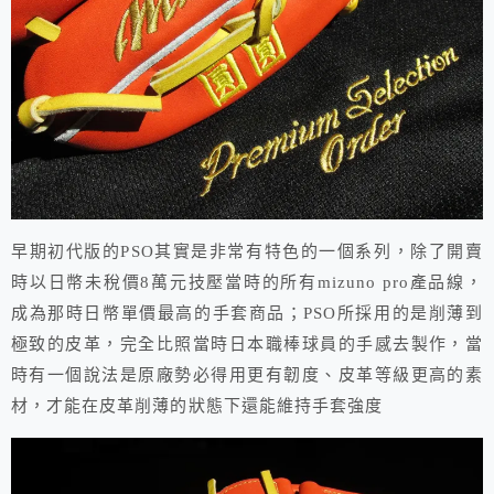
早期初代版的PSO其實是非常有特色的一個系列，除了開賣
時以日幣未稅價8萬元技壓當時的所有mizuno pro產品線，
成為那時日幣單價最高的手套商品；PSO所採用的是削薄到
極致的皮革，完全比照當時日本職棒球員的手感去製作，當
時有一個說法是原廠勢必得用更有韌度、皮革等級更高的素
材，才能在皮革削薄的狀態下還能維持手套強度