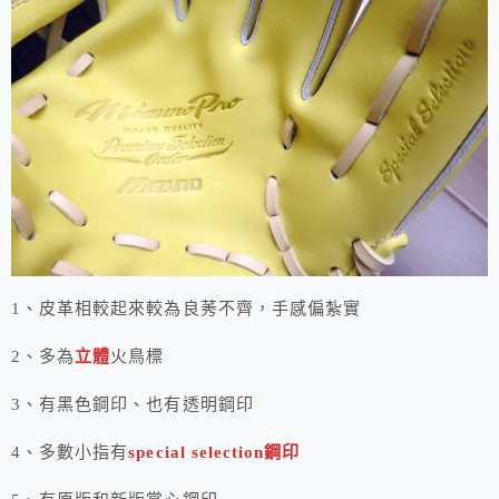
1、皮革相較起來較為良莠不齊，手感偏紮實
2、多為
立體
火鳥標
3、有黑色鋼印、也有透明鋼印
4、多數小指有
special selection鋼印