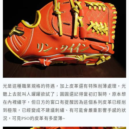
光是這種職業規格的待遇，加上皮革還有特殊削薄處理，光
聽上去就叫人躍躍欲試了；圓圓還記得當初訂製時，原本想
在內裡繡字，但日方的窗口有提醒因為這個系列皮革已經削
到極限，已經變成不建議刺繡、有可能會嚴重影響手感的狀
況，可見PSO的皮革有多麼薄~