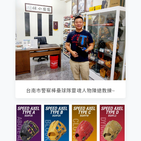
台南市警察棒壘球隊靈魂人物陳總教練~