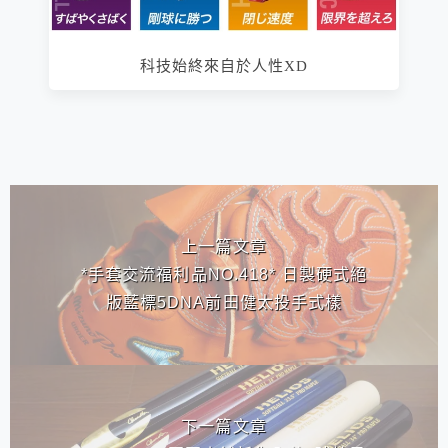
科技始終來自於人性XD
相連文章
上一篇文章
*手套交流福利品NO.418* 日製硬式絕
版藍標5DNA前田健太投手式樣
下一篇文章