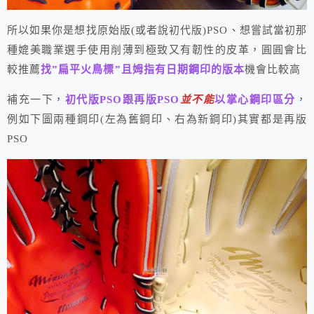
所以如果你是想找原始版(或者說初代版)PSO、想嘗試當初那
種媲美職業選手使用削薄到極致又有韌性的皮革，圓圓會比
較推薦
找”扁平火鳥標”且姆指有日期鋼印的版本
機會比較高
補充一下，
初代版PSO跟再版PSO
並不能
以掌心鋼印區分
，
例如下圖兩種鋼印(左為舊鋼印、右為新鋼印)其實都是再版
PSO