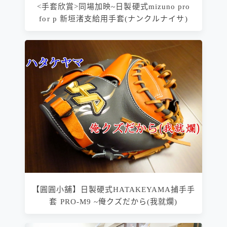
<手套欣賞>同場加映~日製硬式mizuno pro
for p 新垣渚支給用手套(ナンクルナイサ)
【圓圓小舖】日製硬式HATAKEYAMA捕手手
套 PRO-M9 ~俺クズだから(我就爛)