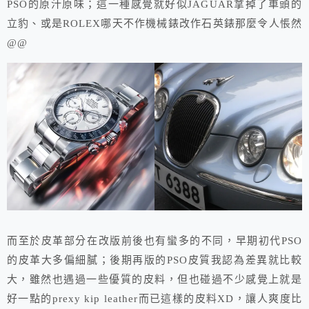
PSO的原汁原味；這一種感覺就好似JAGUAR拿掉了車頭的
立豹、或是ROLEX哪天不作機械錶改作石英錶那麼令人悵然
@@
而至於皮革部分在改版前後也有蠻多的不同，早期初代PSO
的皮革大多偏細膩；後期再版的PSO皮質我認為差異就比較
大，雖然也遇過一些優質的皮料，但也碰過不少感覺上就是
好一點的prexy kip leather而已這樣的皮料XD，讓人爽度比