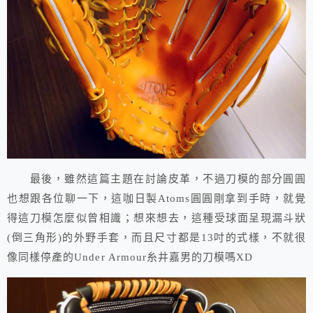
最後，雖然這篇主題在討論皮革，不過刀模的部分圓圓
也想跟各位聊一下，這咖日製Atoms圓圓剛拿到手時，就覺
得這刀模怎麼似曾相識；想來想去，這種受球面呈現漏斗狀
(倒三角形)的外野手套，而且尺寸都是13吋的式樣，不就很
像同樣停產的Under Armour糸井嘉男的刀模嗎XD