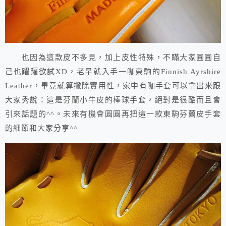
也因為這款皮不多見，加上皮性特殊，不瞞大家圓圓自
己也躍躍欲試XD，老早就入手一咖東駒的Finnish Ayrshire
Leather，畢竟就算撇除實用性，家中有咖手套可以拿出來跟
大家秀說：這是芬蘭小牛皮的棒球手套，絕對是很酷而且會
引來話題的^^。未來有機會圓圓再把這一款東駒芬蘭皮手套
的細節和大家分享^^