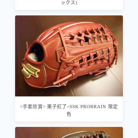
ックス)
<手套欣賞> 棗子紅了~SSK PROBRAIN 限定
色