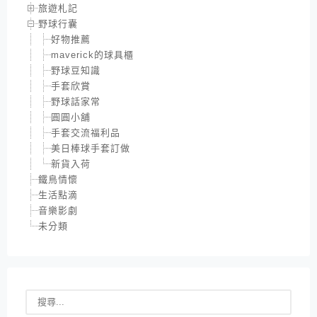
旅遊札記
野球行囊
好物推薦
maverick的球具櫃
野球豆知識
手套欣賞
野球話家常
圓圓小舖
手套交流福利品
美日棒球手套訂做
新貨入荷
鐵鳥情懷
生活點滴
音樂影劇
未分類