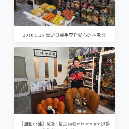
2018.5.26 贊助日製手套作愛心的林老闆
【圓圓小舖】感謝~帶走兩咖mizuno pro伊藤