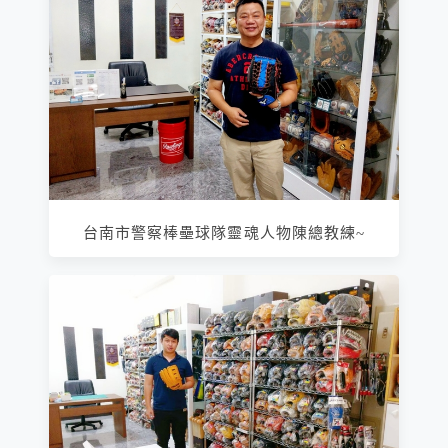
台南市警察棒壘球隊靈魂人物陳總教練~