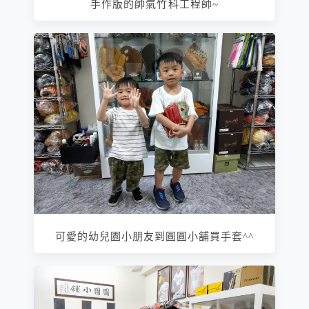
手作版的帥氣竹科工程師~
可愛的幼兒園小朋友到圓圓小舖買手套^^