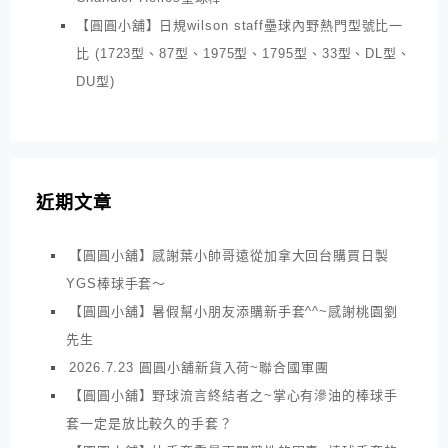
【圓圓小舖】日規wilson staff壘球內野熱門型號比一
比 (1723型、87型、1975型、1795型、33型、DL型、
DU型)
近期文章
【圓圓小舖】感謝葉小帥哥遠從加拿大回台購買日製
YGS棒球手套～
【圓圓小舖】暑假幫小朋友添購新手套^^~感謝桃園劉
先生
2026.7.23 圓圓小舖新貨入荷~聯合國軍團
【圓圓小舖】野球流言終結者之~掌心有滲油的棒球手
套一定是放比較久的手套？