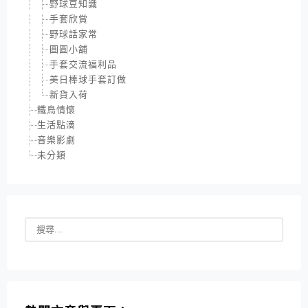
野球豆知識
手套欣賞
野球話家常
圓圓小舖
手套交流福利品
美日棒球手套訂做
新貨入荷
鐵鳥情懷
生活點滴
音樂影劇
未分類