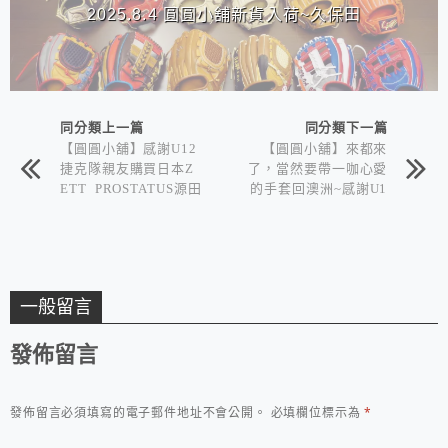
2025.8.4 圓圓小舖新貨入荷~久保田
同分類上一篇
同分類下一篇
【圓圓小舖】感謝U12
【圓圓小舖】來都來
捷克隊親友購買日本Z
了，當然要帶一咖心愛
ETT PROSTATUS源田
的手套回澳洲~感謝U1
手套
2澳洲隊小帥哥^^
一般留言
發佈留言
發佈留言必須填寫的電子郵件地址不會公開。
必填欄位標示為
*